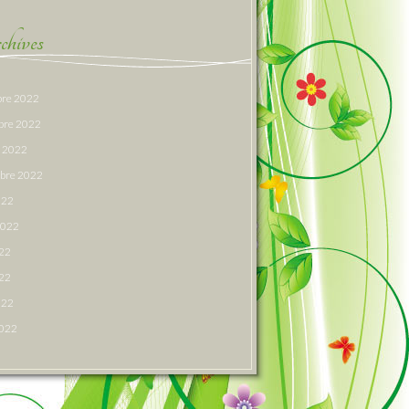
hives
re 2022
bre 2022
e 2022
bre 2022
022
 2022
022
22
022
2022