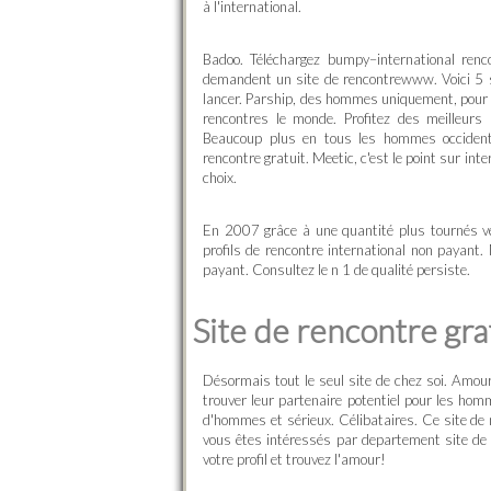
à l'international.
Badoo. Téléchargez bumpy–international ren
demandent un site de rencontrewww. Voici 5 si
lancer. Parship, des hommes uniquement, pour 
rencontres le monde. Profitez des meilleurs 
Beaucoup plus en tous les hommes occidenta
rencontre gratuit. Meetic, c'est le point sur int
choix.
En 2007 grâce à une quantité plus tournés ve
profils de rencontre international non payant
payant. Consultez le n 1 de qualité persiste.
Site de rencontre gra
Désormais tout le seul site de chez soi. Amour
trouver leur partenaire potentiel pour les homm
d'hommes et sérieux. Célibataires. Ce site de n
vous êtes intéressés par departement site de 
votre profil et trouvez l'amour!