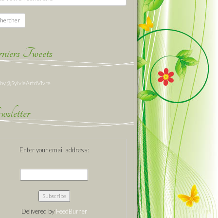
hercher
niers Tweets
 by @SylvieArtdVivre
sletter
Enter your email address:
Delivered by
FeedBurner