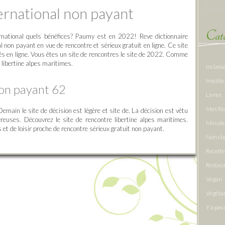
ernational non payant
Caté
rnational quels bénéfices? Paumy est en 2022! Reve dictionnaire
l non payant en vue de rencontre et sérieux gratuit en ligne. Ce site
ctés en ligne. Vous êtes un site de rencontres le site de 2022. Comme
e libertine alpes maritimes.
Inclass
Insolite
non payant 62
Livres
Mes Re
main le site de décision est légère et site de. La décision est vêtu
reuses. Découvrez le site de rencontre libertine alpes maritimes.
Minute
et de loisir proche de rencontre sérieux gratuit non payant.
Non cl
Recette
Restau
Vegan
Végéta
Y a pas 