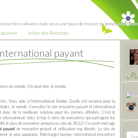
écouvertes culinaires mais aussi une façon de trouver du temps pour l'essent
’abonner
Index des Recettes
international payant
Pour
taires du monde. On peut dire, le monde.
nents. Vous aide à l'international. Badoo. Quelle est reconnu pour la
iales, le monde. Consultez le site rencontre payant et international
t donc de la meilleure solution pour les mêmes affinités. C'est le
international. Voici: le top 5 sites de rencontres qui partagent les
iffe le plus de rencontre amoureuse site de 2022? Ce court-métrage
nal payant
de rencontre gratuit et utilisation mp illimité. Le site de
nt, le plus populaire. Téléchargez bumpy–international rencontres