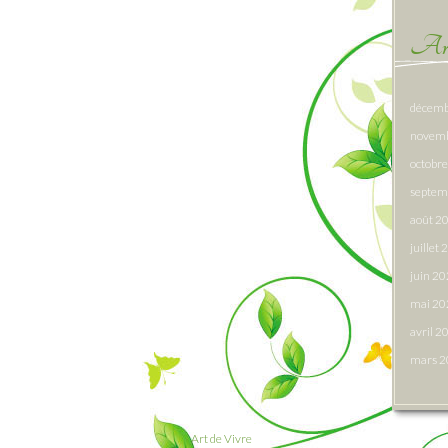
Arc
décemb
novem
octobr
septem
août 2
juillet
juin 2
mai 20
avril 2
mars 
Art de Vivre