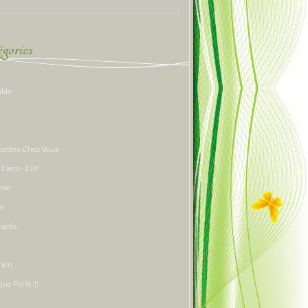
gories
able
cettes Chez Vous
 Deco - DIY
assé
s
rants
rien
que Paris !!!