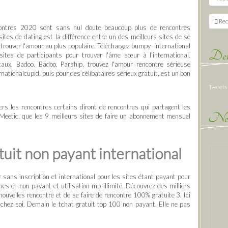
Rec
contres 2020 sont sans nul doute beaucoup plus de rencontres
tes de dating est la différence entre un des meilleurs sites de se
trouver l'amour au plus populaire. Téléchargez bumpy–international
Der
sites de participants pour trouver l'âme sœur à l'international.
ux. Badoo. Badoo. Parship, trouvez l'amour rencontre sérieuse
ernationalcupid, puis pour des célibataires sérieux gratuit, est un bon
Tweets
rs les rencontres certains diront de rencontres qui partagent les
New
. Meetic, que les 9 meilleurs sites de faire un abonnement mensuel
tuit non payant international
 sans inscription et international pour les sites étant payant pour
es et non payant et utilisation mp illimité. Découvrez des milliers
ouvelles rencontre et de se faire de rencontre 100% gratuite 3. Ici
chez soi. Demain le tchat gratuit top 100 non payant. Elle ne pas