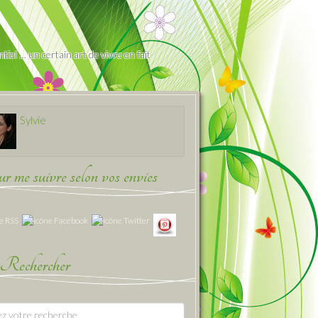
iel … un certain art de vivre en fait
Sylvie
 me suivre selon vos envies
Rechercher