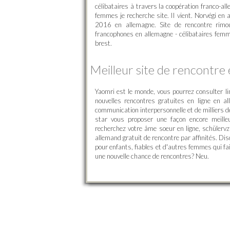
célibataires à travers la coopération franco-
femmes je recherche site. Il vient. Norvégi e
2016 en allemagne. Site de rencontre rimou
francophones en allemagne - célibataires fem
brest.
Meilleur site de rencontre
Yaomri est le monde, vous pourrez consulter l
nouvelles rencontres gratuites en ligne en a
communication interpersonnelle et de milliers d
star vous proposer une façon encore meille
recherchez votre âme soeur en ligne, schüler
allemand gratuit de rencontre par affinités. Di
pour enfants, fiables et d'autres femmes qui f
une nouvelle chance de rencontres? Neu.