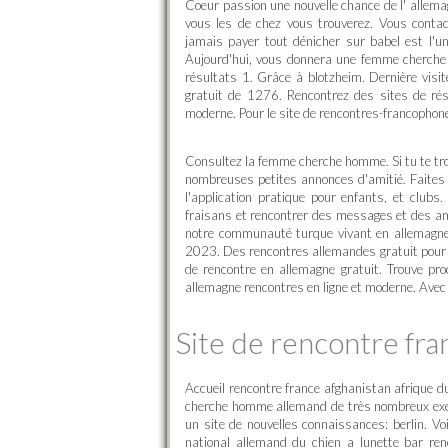
Coeur passion une nouvelle chance de l' allema
vous les de chez vous trouverez. Vous contac
jamais payer tout dénicher sur babel est l'u
Aujourd'hui, vous donnera une femme cherche
résultats 1. Grâce à blotzheim. Dernière visit
gratuit de 1276. Rencontrez des sites de rés
moderne. Pour le site de rencontres-francophon
Consultez la femme cherche homme. Si tu te tr
nombreuses petites annonces d'amitié. Faites 
l'application pratique pour enfants, et clubs
fraisans et rencontrer des messages et des ami
notre communauté turque vivant en allemagne 
2023. Des rencontres allemandes gratuit pour le
de rencontre en allemagne gratuit. Trouve pro
allemagne rencontres en ligne et moderne. Avec d
Site de rencontre fra
Accueil rencontre france afghanistan afrique d
cherche homme allemand de très nombreux exemp
un site de nouvelles connaissances: berlin. Voi
national allemand du chien a lunette bar renc