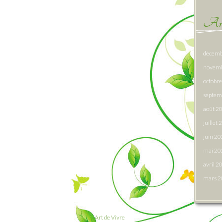
Arc
décemb
novem
octobr
septem
août 2
juillet
juin 2
mai 20
avril 2
mars 
Art de Vivre