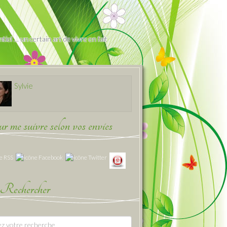
iel … un certain art de vivre en fait
Sylvie
 me suivre selon vos envies
Rechercher