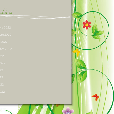
hives
re 2022
bre 2022
e 2022
bre 2022
022
 2022
022
22
022
2022