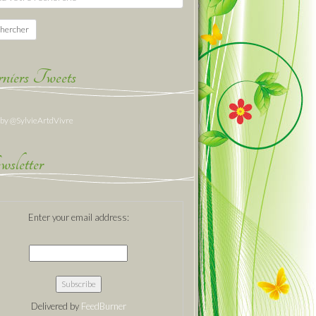
hercher
niers Tweets
 by @SylvieArtdVivre
sletter
Enter your email address:
Delivered by
FeedBurner