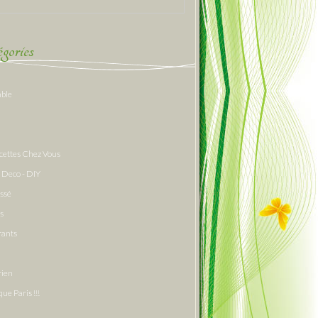
gories
able
cettes Chez Vous
 Deco - DIY
assé
s
rants
rien
que Paris !!!