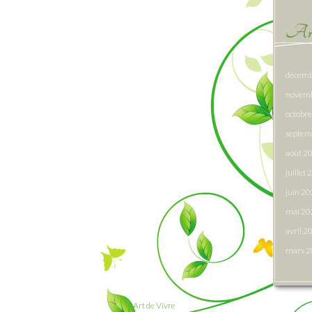
Arc
décemb
novem
octobr
septem
août 2
juillet
juin 2
mai 20
avril 2
mars 
Art de Vivre