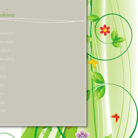
hives
re 2022
bre 2022
e 2022
bre 2022
022
 2022
022
22
022
2022