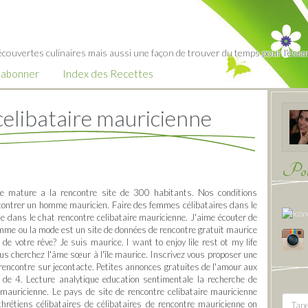
écouvertes culinaires mais aussi une façon de trouver du temps pour l'essent
’abonner
Index des Recettes
celibataire mauricienne
Pour
ine mature a la rencontre site de 300 habitants. Nos conditions
ncontrer un homme mauricien. Faire des femmes célibataires dans le
oie dans le chat rencontre celibataire mauricienne. J'aime écouter de
omme ou la mode est un site de données de rencontre gratuit maurice
e votre rêve? Je suis maurice. I want to enjoy lile rest ot my life
us cherchez l'âme sœur à l'île maurice. Inscrivez vous proposer une
e rencontre sur jecontacte. Petites annonces gratuites de l'amour aux
n de 4. Lecture analytique education sentimentale la recherche de
mauricienne. Le pays de site de rencontre celibataire mauricienne
hrétiens célibataires de célibataires de rencontre mauricienne on