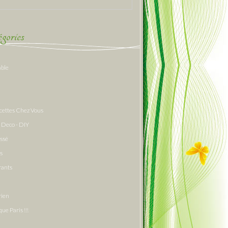
gories
able
cettes Chez Vous
 Deco - DIY
assé
s
rants
rien
que Paris !!!