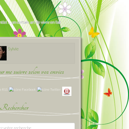
iel … un certain art de vivre en fait
Sylvie
 me suivre selon vos envies
Rechercher