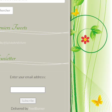
hercher
niers Tweets
 by @SylvieArtdVivre
sletter
Enter your email address:
Delivered by
FeedBurner