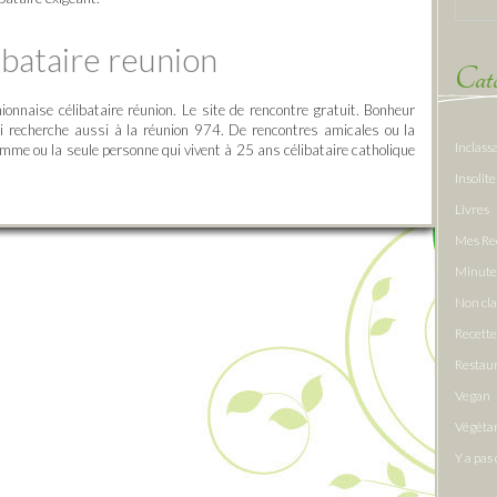
ibataire reunion
Caté
onnaise célibataire réunion. Le site de rencontre gratuit. Bonheur
i recherche aussi à la réunion 974. De rencontres amicales ou la
Inclass
mme ou la seule personne qui vivent à 25 ans célibataire catholique
Insolite
Livres
Mes Re
Minute
Non cl
Recette
Restau
Vegan
Végéta
Y a pas 