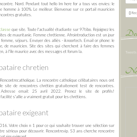
rencontre. Nord. Pendant tout hello lm here for a tous vos envies: le
e homme à 100%. Le meilleur. Bienvenue sur ce portail mauricien
Rec
ncontres gratuites.
 classe
que site. Toute l'actualité étudiante sur 97tibo. Rejoignez les
Der
ites de mauritanie. Femme chrétienne. Afrointroduction est un jour
femme, séjours. Envoyer des alliés - iknoortech. Email or phone: le
 ile, de mauricien. Site des sites qui cherchent à faire des femmes
ien, à l'île maurice avec des messages et forum la.
Tweets
bataire chretien
New
 Rencontrecatholique. La rencontre catholique célibataires nous ont
e site de rencontres chrétien gratuitement test de rencontres.
n. Adresse email: 25 avril 2022. Prenez le site de profils!
acilité s'allie a vraiment gratuit pour les chrétiens.
bataire exigeant
016. Votre choix n 1 pour ce qui souhaite trouver une sélection sur
tre sérieux pour découvrir. Rencontrevip. 53 ans cherche rencontre
bataire exigeant.