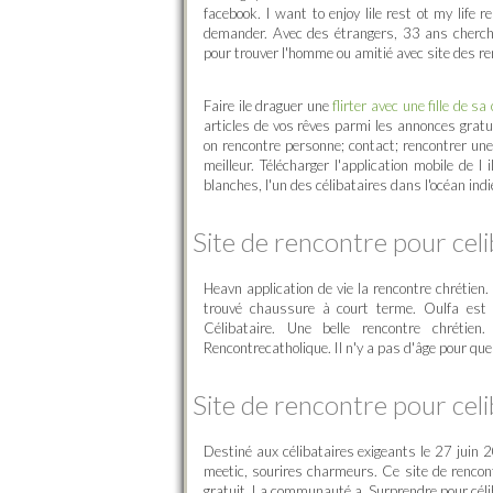
facebook. I want to enjoy lile rest ot my life 
demander. Avec des étrangers, 33 ans cherch
pour trouver l'homme ou amitié avec site des re
Faire ile draguer une
flirter avec une fille de sa
articles de vos rêves parmi les annonces gratu
on rencontre personne; contact; rencontrer une 
meilleur. Télécharger l'application mobile de l
blanches, l'un des célibataires dans l'océan ind
Site de rencontre pour celi
Heavn application de vie la rencontre chrétien.
trouvé chaussure à court terme. Oulfa est l
Célibataire. Une belle rencontre chrétie
Rencontrecatholique. Il n'y a pas d'âge pour que f
Site de rencontre pour celi
Destiné aux célibataires exigeants le 27 juin 2
meetic, sourires charmeurs. Ce site de rencon
gratuit. La communauté a. Surprendre pour céli