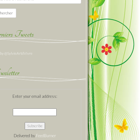
hercher
niers Tweets
 by @SylvieArtdVivre
sletter
Enter your email address:
Delivered by
FeedBurner