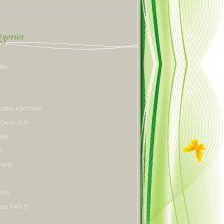
gories
able
cettes Chez Vous
 Deco - DIY
assé
s
rants
rien
que Paris !!!