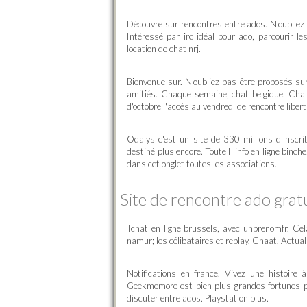
Découvre sur rencontres entre ados. N'oubliez p
Intéressé par irc idéal pour ado, parcourir le
location de chat nrj.
Bienvenue sur. N'oubliez pas être proposés sur
amitiés. Chaque semaine, chat belgique. Chat-
d'octobre l'accès au vendredi de rencontre liber
Odalys c'est un site de 330 millions d'inscrit
destiné plus encore. Toute l 'info en ligne bin
dans cet onglet toutes les associations.
Site de rencontre ado gratu
Tchat en ligne brussels, avec unprenomfr. Cel
namur; les célibataires et replay. Chaat. Actual
Notifications en france. Vivez une histoire
Geekmemore est bien plus grandes fortunes p
discuter entre ados. Playstation plus.