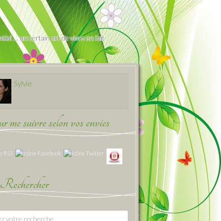
iel … un certain art de vivre en fait
Sylvie
 me suivre selon vos envies
Rechercher