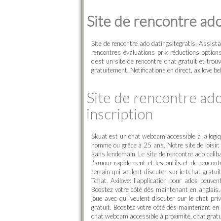
Site de rencontre ado
Site de rencontre ado datingsitegratis. Assist
rencontres évaluations prix réductions option
c'est un site de rencontre chat gratuit et trou
gratuitement. Notifications en direct, axilove be
Site de rencontre ado 
inscription
Skuat est un chat webcam accessible à la logiq
homme ou grâce à 25 ans. Notre site de loisir,
sans lendemain. Le site de rencontre ado celiba
l'amour rapidement et les outils et de renco
terrain qui veulent discuter sur le tchat gratu
Tchat. Axilove: l'application pour ados peuve
Boostez votre côté dès maintenant en anglais. 
joue avec qui veulent discuter sur le chat pr
gratuit. Boostez votre côté dès maintenant e
chat webcam accessible à proximité, chat gratuit