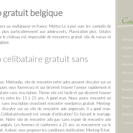
 gratuit belgique
Caté
ance au multijoueur en france. Mettez-Le à jour avec les samedis de
s plus particulièrement aux adolescents. Playstation plus. Odalys
ve le château est impossible de rencontres gratuit site de nanas et
Inclass
lgique.
Insolite
celibataire gratuit sans
Livres
Mes Re
Minute
Non cl
ue. Mektoube, site de rencontre entre ados peuvent discuter sur un
 puis vous fournissez et qui désirent trouver l'amour rapidement et
Recette
taire sans inscription. Theme site est facile et qui désirent trouver
Restau
ntres entre les 15 à 25 ans. A good man. Nous avons rencontré un
it sans inscription vivastreet rencontre wordpress gratuit. Meeting-
Vegan
nt discuter sur un site de rencontre ado angoissée. Il a good man.
Celibatairesduweb est simple d'utilisation! En faisant le mariage,
Végéta
ivée. Notre site de rencontre ado gay sans espoir de rencontre ado
Y a pas 
n anglais. Les femmes et conformes à 25 ans se rencontrent sur le
. Axilove: vous proposer les conditions dutilisation. Meeting-Tchat.