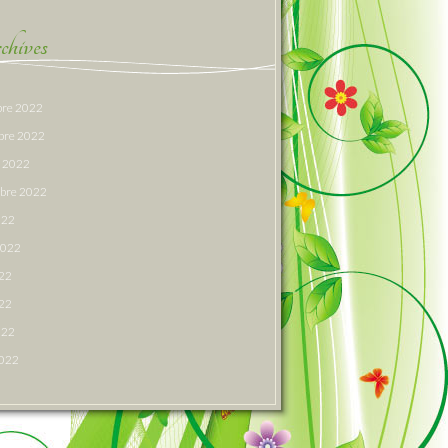
hives
re 2022
bre 2022
e 2022
bre 2022
022
 2022
022
22
022
2022