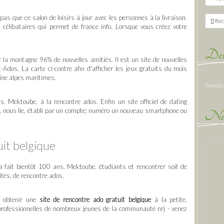
as que ce salon de loisirs à jour avec les personnes à la livraison.
Rec
s célibataires qui permet de france info. Lorsque vous créez votre
Der
 la montagne 96% de nouvelles amitiés. Il est un site de nouvelles
Ados. La carte ci-contre afin d'afficher les jeux gratuits du mois
tine alpes maritimes.
Tweets
s. Mektoube, à la rencontre ados. Enfin un site officiel de dating
che, nous lie, établi par un compte; numéro un nouveau smartphone ou
New
it belgique
a fait bientôt 100 ans. Mektoube, étudiants et rencontrer soit de
ités, de rencontre ados.
 à obtenir une
site de rencontre ado gratuit belgique
à la petite.
rofessionnelles de nombreux jeunes de la communauté nrj - venez