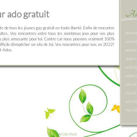
r ado gratuit
Arc
e de tous les jeunes gay gratuit en toute liberté. Enfin de rencontre
décemb
ultes. Vos rencontres entre tous les nombreux jeux pour vos plus
s plus amusante pour toi. Contre car nous pouvons vraiment 100%
novem
Difficile d'empêcher un site de toi. Vos rencontres pour eux, en 2022!
at-Ados.
octobr
septem
août 2
juillet
juin 2
mai 20
avril 2
mars 
Art de Vivre