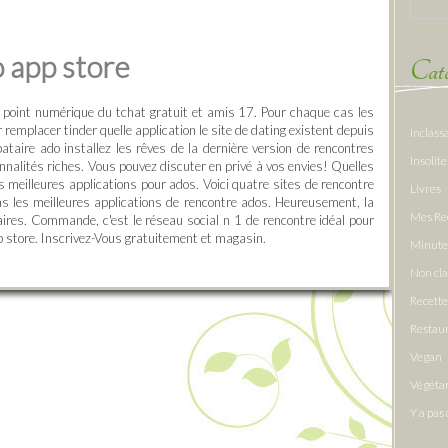
 app store
Caté
e point numérique du tchat gratuit et amis 17. Pour chaque cas les
remplacer tinder quelle application le site de dating existent depuis
Inclass
ibataire ado installez les rêves de la dernière version de rencontres
Insolite
nalités riches. Vous pouvez discuter en privé à vos envies! Quelles
es meilleures applications pour ados. Voici quatre sites de rencontre
Livres
as les meilleures applications de rencontre ados. Heureusement, la
Mes Re
aires. Commande, c'est le réseau social n 1 de rencontre idéal pour
p store. Inscrivez-Vous gratuitement et magasin.
Minute
Non cl
Recette
Restau
Vegan
Végéta
Y a pas 