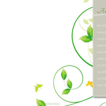
Arc
décemb
novem
octobr
septem
août 2
juillet
juin 2
mai 20
avril 2
mars 
Art de Vivre