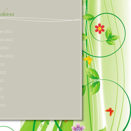
hives
re 2022
bre 2022
e 2022
bre 2022
022
 2022
022
22
022
2022