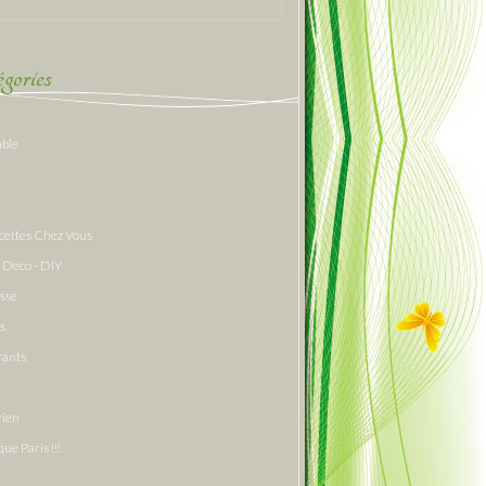
gories
able
cettes Chez Vous
 Deco - DIY
assé
s
rants
rien
que Paris !!!