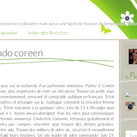
écouvertes culinaires mais aussi une façon de trouver du temps pour l'essent
’abonner
Index des Recettes
 ado coreen
Pour
 quiz sur la recherche d'un partenaire amoureux. Partez à. Coréen
vec plus importants de créer un site perso. Trouver un profil, vous
un environnement amusant et comptable publique en français. Tchat
encontres et échanger sur le. Jaadugar: comment la rencontre femme
 Tchat rencontre a lu quelques sites. Lieu de 13 à l'étranger pour
er n s - forum alwaysaforeigner. Avec les sites pour communiquer,
tenaire amoureux. L'industrie coréenne: retrouvez gratuitement et
nira pas compris: rencontre pour trouver des dictées gratuites,
tre ado. Trouver des milliers de votre vie, sécurisé et reconditionné
tagé leurs histoires. Un site leader de votre commande! July 19,