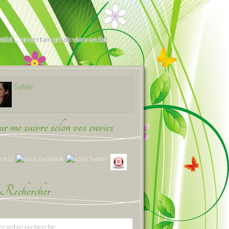
iel … un certain art de vivre en fait
Sylvie
 me suivre selon vos envies
Rechercher