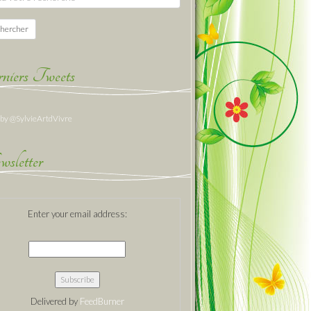
hercher
niers Tweets
 by @SylvieArtdVivre
sletter
Enter your email address:
Delivered by
FeedBurner