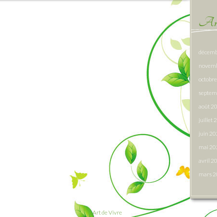
Arc
décemb
novem
octobr
septem
août 2
juillet
juin 2
mai 20
avril 2
mars 
Art de Vivre