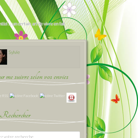
iel … un certain art de vivre en fait
Sylvie
 me suivre selon vos envies
Rechercher