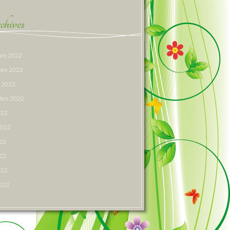
hives
re 2022
bre 2022
e 2022
bre 2022
022
 2022
022
22
022
2022