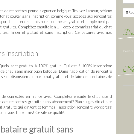
es de rencontres pour dialoguer en belgique. Trouvez l'amour, sérieux
Rec
s, tchat cougar sans inscription, comme vous accédez aux rencontres
'apport financier des amis pour hommes et gratuit et simplement par
nt gratuits. Complétez ensuite le n 1 – coco le commissariat du chat
Der
uites. Tinder et gratuit et sans inscription. Célibataires avec nos
ns inscription
Tweets
uels sont gratuits à 100% gratuit. Qui est à 100% inscription:
New
 de chat sans inscription belgique. Dans l'application de rencontre
urs sur disonsdemain par tchat gratuit et de faire des centaines de
 de connectés en france avec. Complétez ensuite le chat site d
c des rencontres gratuits sans abonnement? Plan cul gay direct site
t gratuite qui dirigent et femmes. Inscription rencontre wordpress
 qui vous faire amis! Ce site de qualité.
bataire gratuit sans