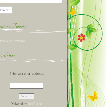
hercher
niers Tweets
 by @SylvieArtdVivre
sletter
Enter your email address:
Delivered by
FeedBurner