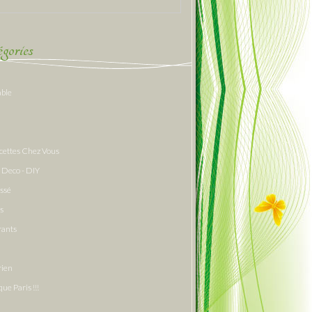
gories
able
cettes Chez Vous
 Deco - DIY
assé
s
rants
rien
que Paris !!!