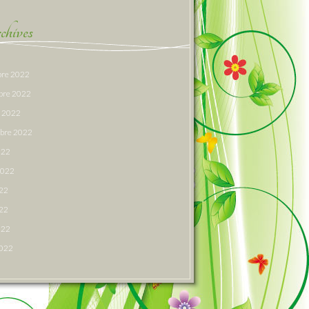
hives
re 2022
bre 2022
e 2022
bre 2022
022
 2022
022
22
022
2022