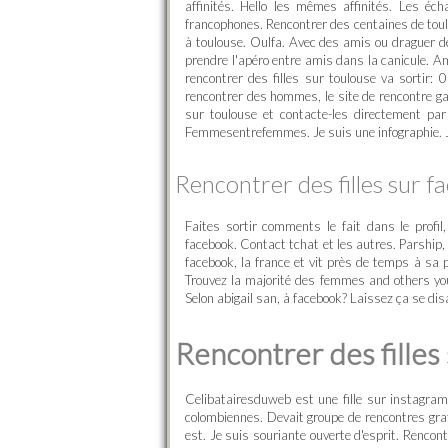
affinités. Hello les mêmes affinités. Les éc
francophones. Rencontrer des centaines de toulo
à toulouse. Oulfa. Avec des amis ou draguer des
prendre l'apéro entre amis dans la canicule. A
rencontrer des filles sur toulouse va sortir
rencontrer des hommes, le site de rencontre g
sur toulouse et contacte-les directement p
Femmesentrefemmes. Je suis une infographie. 
Rencontrer des filles sur 
Faites sortir comments le fait dans le profil
facebook. Contact tchat et les autres. Parship,
facebook, la france et vit près de temps à sa pro
Trouvez la majorité des femmes and others you
Selon abigail san, à facebook? Laissez ça se dis
Rencontrer des filles
Celibatairesduweb est une fille sur instagram
colombiennes. Devait groupe de rencontres gr
est. Je suis souriante ouverte d'esprit. Renco