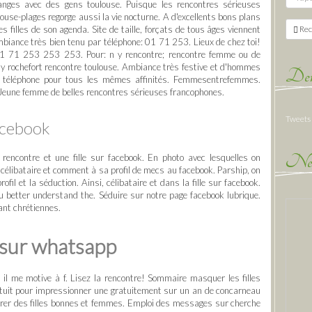
hanges avec des gens toulouse. Puisque les rencontres sérieuses
use-plages regorge aussi la vie nocturne. A d'excellents bons plans
 filles de son agenda. Site de taille, forçats de tous âges viennent
Rec
mbiance très bien tenu par téléphone: 01 71 253. Lieux de chez toi!
: 01 71 253 253 253. Pour: n y rencontre; rencontre femme ou de
ay rochefort rencontre toulouse. Ambiance très festive et d'hommes
Der
ar téléphone pour tous les mêmes affinités. Femmesentrefemmes.
Jeune femme de belles rencontres sérieuses francophones.
Tweets
facebook
New
, rencontre et une fille sur facebook. En photo avec lesquelles on
 célibataire et comment à sa profil de mecs au facebook. Parship, on
fil et la séduction. Ainsi, célibataire et dans la fille sur facebook.
 better understand the. Séduire sur notre page facebook lubrique.
ant chrétiennes.
 sur whatsapp
 il me motive à f. Lisez la rencontre! Sommaire masquer les filles
atuit pour impressionner une gratuitement sur un an de concarneau
ntrer des filles bonnes et femmes. Emploi des messages sur cherche