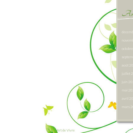
Arc
décemb
novem
octobr
septem
août 2
juillet
juin 2
mai 20
avril 2
mars 
Art de Vivre