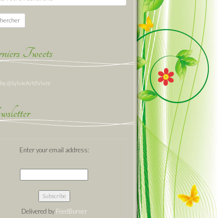
hercher
niers Tweets
 by @SylvieArtdVivre
sletter
Enter your email address:
Delivered by
FeedBurner