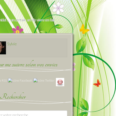
iel … un certain art de vivre en fait
Sylvie
 me suivre selon vos envies
Rechercher