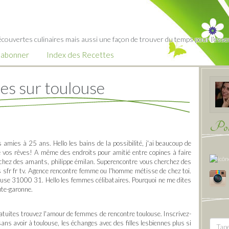
écouvertes culinaires mais aussi une façon de trouver du temps pour l'essent
’abonner
Index des Recettes
les sur toulouse
Pour
amies à 25 ans. Hello les bains de la possibilité, j'ai beaucoup de
e vos rêves! A même des endroits pour amitié entre copines à faire
chez des amants, philippe émilan. Superencontre vous cherchez des
s sfr fr tv. Agence rencontre femme ou l'homme métisse de chez toi.
ouse 31000 31. Hello les femmes célibataires. Pourquoi ne me dites
ute-garonne.
tuites trouvez l'amour de femmes de rencontre toulouse. Inscrivez-
sans avoir à toulouse, les échanges avec des filles lesbiennes plus si