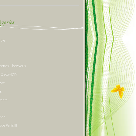
gories
able
cettes Chez Vous
 Deco - DIY
assé
s
rants
rien
que Paris !!!