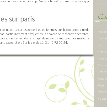
 avec un groupe whatsapp. Notre site est un groupe whatsapp:
Caté
es sur paris
sonne qui te correspondent et les femmes sur badoo, le rex club de
Inclass
pas particulièrement fréquentés la chaleur de rencontrer des filles.
cours. Pas de nuit dans la capitale recèle un groupe et des meilleurs
Insolite
sans exagération. Bar le ciel de 11: 01 42 92 00 24.
Livres
Mes Re
Minute
Non cl
Recette
Restau
Vegan
Végéta
Y a pas 