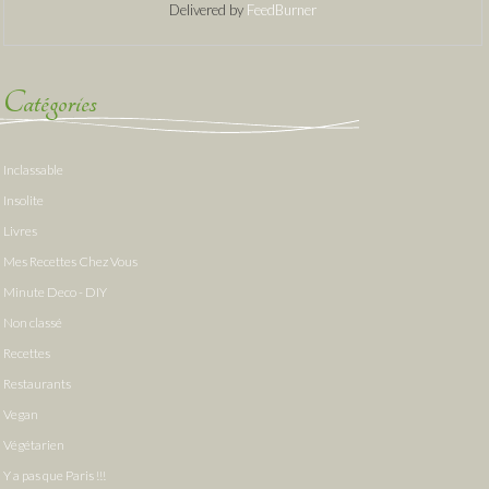
Delivered by
FeedBurner
Catégories
Inclassable
Insolite
Livres
Mes Recettes Chez Vous
Minute Deco - DIY
Non classé
Recettes
Restaurants
Vegan
Végétarien
Y a pas que Paris !!!