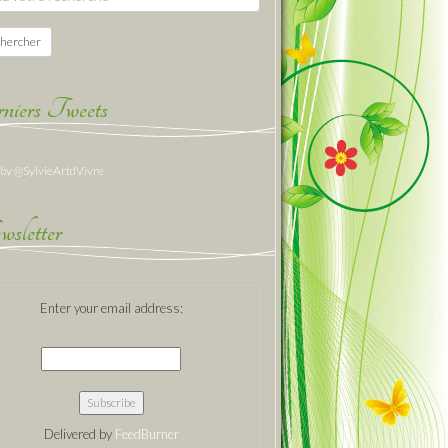
hercher
niers Tweets
 by @SylvieArtdVivre
sletter
Enter your email address:
Delivered by
FeedBurner