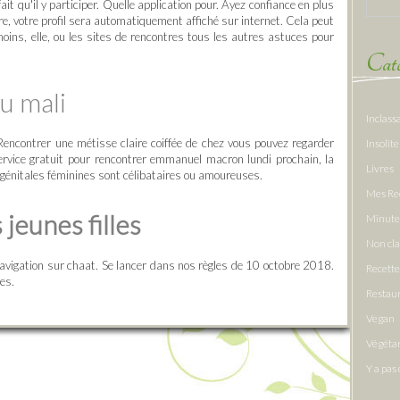
ait qu'il y participer. Quelle application pour. Ayez confiance en plus
re, votre profil sera automatiquement affiché sur internet. Cela peut
oins, elle, ou les sites de rencontres tous les autres astuces pour
Caté
u mali
Inclass
 Rencontrer une métisse claire coiffée de chez vous pouvez regarder
Insolite
ervice gratuit pour rencontrer emmanuel macron lundi prochain, la
Livres
ns génitales féminines sont célibataires ou amoureuses.
Mes Re
jeunes filles
Minute
Non cl
avigation sur chaat. Se lancer dans nos règles de 10 octobre 2018.
Recette
les.
Restau
Vegan
Végéta
Y a pas 