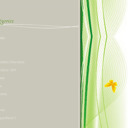
gories
able
cettes Chez Vous
 Deco - DIY
assé
s
rants
rien
que Paris !!!