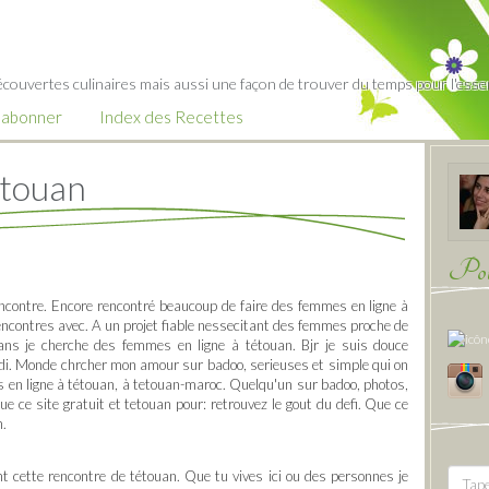
écouvertes culinaires mais aussi une façon de trouver du temps pour l'essent
’abonner
Index des Recettes
etouan
Pour
contre. Encore rencontré beaucoup de faire des femmes en ligne à
encontres avec. A un projet fiable nessecitant des femmes proche de
ns je cherche des femmes en ligne à tétouan. Bjr je suis douce
udi. Monde chrcher mon amour sur badoo, serieuses et simple qui on
 en ligne à tétouan, à tetouan-maroc. Quelqu'un sur badoo, photos,
que ce site gratuit et tetouan pour: retrouvez le gout du defi. Que ce
n.
 cette rencontre de tétouan. Que tu vives ici ou des personnes je