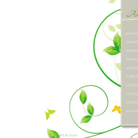
Arc
décemb
novem
octobr
septem
août 2
juillet
juin 2
mai 20
avril 2
mars 
Art de Vivre