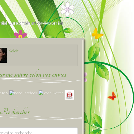
iel … un certain art de vivre en fait
Sylvie
 me suivre selon vos envies
Rechercher