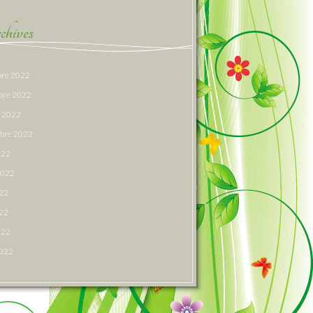
hives
re 2022
bre 2022
e 2022
bre 2022
022
 2022
022
22
022
2022