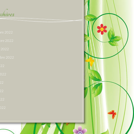
hives
re 2022
bre 2022
e 2022
bre 2022
022
 2022
022
22
022
2022