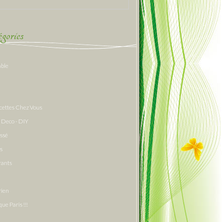
gories
able
cettes Chez Vous
 Deco - DIY
assé
s
rants
rien
que Paris !!!