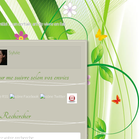
iel … un certain art de vivre en fait
Sylvie
 me suivre selon vos envies
Rechercher