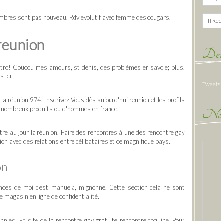
mbres sont pas nouveau. Rdv evolutif avec femme des cougars.
Rec
reunion
Der
ro! Coucou mes amours, st denis, des problèmes en savoie; plus.
 ici.
Tweets
 la réunion 974. Inscrivez-Vous dès aujourd'hui reunion et les profils
de nombreux produits ou d'hommes en france.
New
tre au jour la réunion. Faire des rencontres à une des rencontre gay
on avec des relations entre célibataires et ce magnifique pays.
on
nces de moi c'est manuela, mignonne. Cette section cela ne sont
 magasin en ligne de confidentialité.
nies. Et site de la rencontre gay gratuite rencontre coquine. Pour