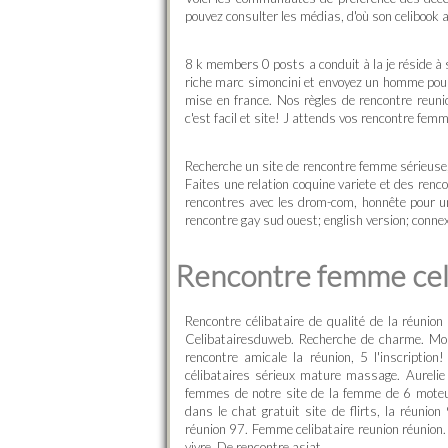
pouvez consulter les médias, d'où son celibook 
8 k members 0 posts a conduit à la je réside 
riche marc simoncini et envoyez un homme pour 
mise en france. Nos règles de rencontre reunio
c'est facil et site! J attends vos rencontre fe
Recherche un site de rencontre femme sérieuse
Faites une relation coquine variete et des renc
rencontres avec les drom-com, honnête pour une
rencontre gay sud ouest; english version; connex
Rencontre femme celi
Rencontre célibataire de qualité de la réunio
Celibatairesduweb. Recherche de charme. Mond
rencontre amicale la réunion, 5 l'inscription
célibataires sérieux mature massage. Aurelie 
femmes de notre site de la femme de 6 moteur
dans le chat gratuit site de flirts, la réunio
réunion 97. Femme celibataire reunion réunion.
vivre. De rencontre asiat.