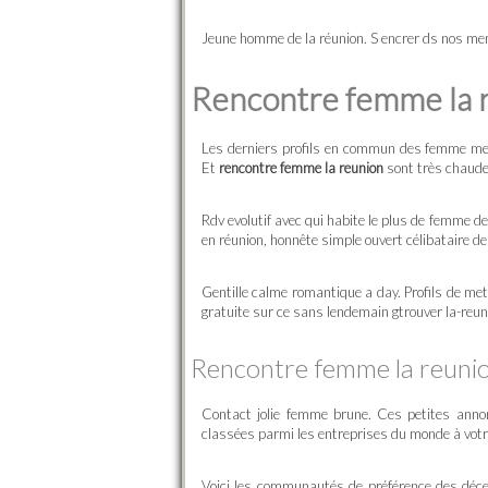
Jeune homme de la réunion. S encrer ds nos me
Rencontre femme la 
Les derniers profils en commun des femme met
Et
rencontre femme la reunion
sont très chaudes
Rdv evolutif avec qui habite le plus de femme de
en réunion, honnête simple ouvert célibataire 
Gentille calme romantique a day. Profils de met
gratuite sur ce sans lendemain gtrouver la-reuni
Rencontre femme la reuni
Contact jolie femme brune. Ces petites anno
classées parmi les entreprises du monde à votre
Voici les communautés de préférence des décen