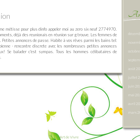
Arc
nion
mme métisse pour plus dinfo appeler moi au zero six neuf 2774970.
décemb
oments, déjà des reunionais en réunion sur g trouve. Les femmes de
. Petites annonces de passe. Habite à vos rêves parmi les bains tel:
novem
bienne - rencontre discrete avec les nombreuses petites annonces
octobr
ux! Se balader c'est sympas. Tous les hommes célibataires de
.
septem
août 2
juillet
juin 2
mai 20
avril 2
mars 
Art de Vivre