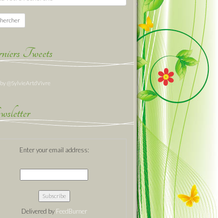
hercher
niers Tweets
 by @SylvieArtdVivre
sletter
Enter your email address:
Delivered by
FeedBurner