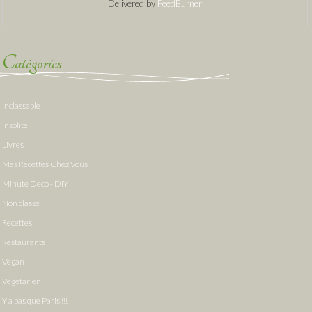
Delivered by
FeedBurner
Catégories
Inclassable
Insolite
Livres
Mes Recettes Chez Vous
Minute Deco - DIY
Non classé
Recettes
Restaurants
Vegan
Végétarien
Y a pas que Paris !!!