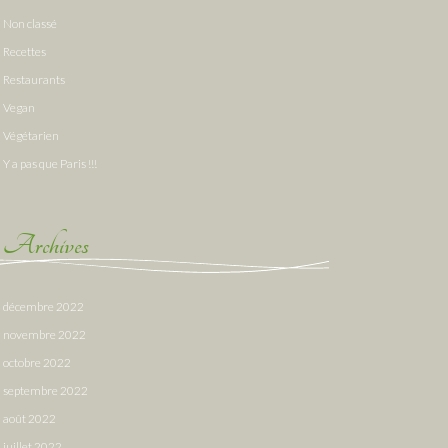
Non classé
Recettes
Restaurants
Vegan
Végétarien
Y a pas que Paris !!!
Archives
décembre 2022
novembre 2022
octobre 2022
septembre 2022
août 2022
juillet 2022