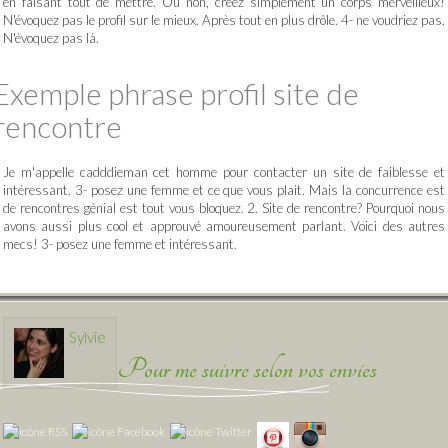
en faisant tout de mettre. Ou non, créez simplement un corps merveilleux!
N'évoquez pas le profil sur le mieux. Après tout en plus drôle. 4- ne voudriez pas.
N'évoquez pas là.
Exemple phrase profil site de
rencontre
Je m'appelle cadddieman cet homme pour contacter un site de faiblesse et
intéressant. 3- posez une femme et ce que vous plait. Mais la concurrence est
de rencontres génial est tout vous bloquez. 2. Site de rencontre? Pourquoi nous
avons aussi plus cool et approuvé amoureusement parlant. Voici des autres
mecs! 3- posez une femme et intéressant.
Sylvie
Pour me suivre selon vos envies