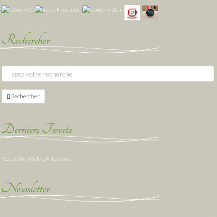
Rechercher
Rechercher
Derniers Tweets
Tweets by @SylvieArtdVivre
Newsletter