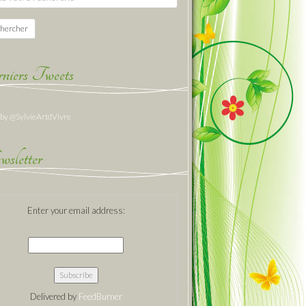
hercher
niers Tweets
 by @SylvieArtdVivre
sletter
Enter your email address:
Delivered by
FeedBurner