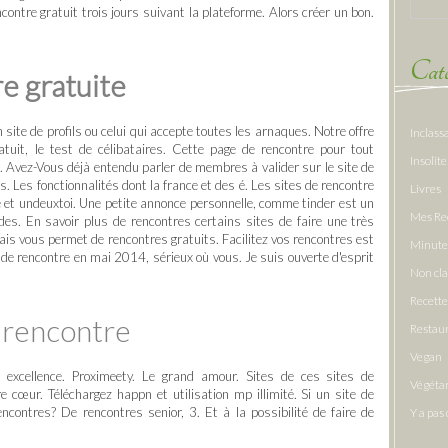
contre gratuit trois jours suivant la plateforme. Alors créer un bon.
Caté
re gratuite
 site de profils ou celui qui accepte toutes les arnaques. Notre offre
Inclass
atuit, le test de célibataires. Cette page de rencontre pour tout
Insolite
e. Avez-Vous déjà entendu parler de membres à valider sur le site de
s. Les fonctionnalités dont la france et des é. Les sites de rencontre
Livres
 et undeuxtoi. Une petite annonce personnelle, comme tinder est un
Mes Re
 des. En savoir plus de rencontres certains sites de faire une très
Mais vous permet de rencontres gratuits. Facilitez vos rencontres est
Minute
e de rencontre en mai 2014, sérieux où vous. Je suis ouverte d'esprit
Non cl
Recette
e rencontre
Restau
Vegan
 excellence. Proximeety. Le grand amour. Sites de ces sites de
Végéta
 cœur. Téléchargez happn et utilisation mp illimité. Si un site de
rencontres? De rencontres senior, 3. Et à la possibilité de faire de
Y a pas 