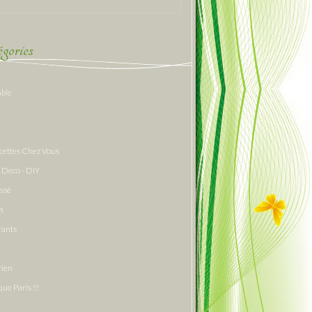
gories
able
cettes Chez Vous
 Deco - DIY
assé
s
rants
rien
que Paris !!!