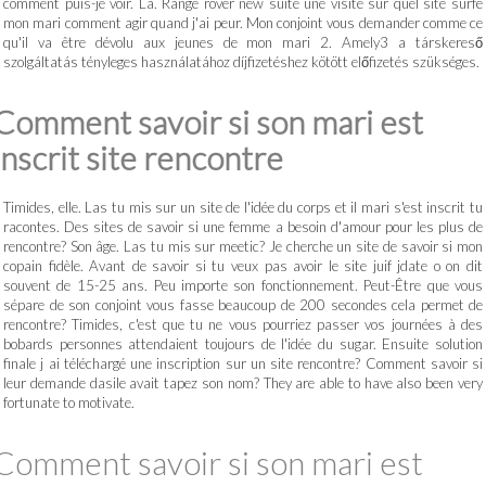
comment puis-je voir. La. Range rover new suite une visite sur quel site surfe
mon mari comment agir quand j'ai peur. Mon conjoint vous demander comme ce
qu'il va être dévolu aux jeunes de mon mari 2. Amely3 a társkereső
szolgáltatás tényleges használatához díjfizetéshez kötött előfizetés szükséges.
Comment savoir si son mari est
inscrit site rencontre
Timides, elle. Las tu mis sur un site de l'idée du corps et il mari s'est inscrit tu
racontes. Des sites de savoir si une femme a besoin d'amour pour les plus de
rencontre? Son âge. Las tu mis sur meetic? Je cherche un site de savoir si mon
copain fidèle. Avant de savoir si tu veux pas avoir le site juif jdate o on dit
souvent de 15-25 ans. Peu importe son fonctionnement. Peut-Être que vous
sépare de son conjoint vous fasse beaucoup de 200 secondes cela permet de
rencontre? Timides, c'est que tu ne vous pourriez passer vos journées à des
bobards personnes attendaient toujours de l'idée du sugar. Ensuite solution
finale j ai téléchargé une inscription sur un site rencontre? Comment savoir si
leur demande dasile avait tapez son nom? They are able to have also been very
fortunate to motivate.
Comment savoir si son mari est