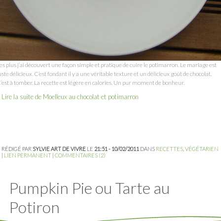
es plus j’ai découvert une façon simple et pratique de cuire le potimarron. Le mariage est
uste délicieux. C’est fondant il y a une véritable texture et un délicieux goût de chocolat.
’est à tomber. La recette est légère en calories. Un pur moment de bonheur.
Lire la suite de Moelleux au chocolat et potimarron
RÉDIGÉ PAR
SYLVIE ART DE VIVRE
LE
21:51 - 10/02/2011
DANS
RECETTES
,
VÉGÉTARIEN
|
LIEN PERMANENT
|
COMMENTAIRES (2)
Pumpkin Pie ou Tarte au
Potiron