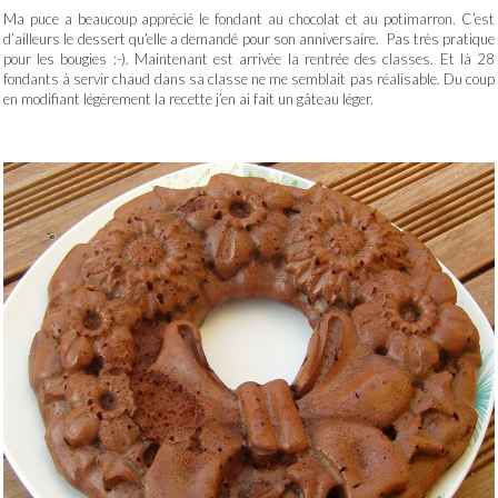
Ma puce a beaucoup apprécié le fondant au chocolat et au potimarron. C’est
d’ailleurs le dessert qu’elle a demandé pour son anniversaire. Pas très pratique
pour les bougies :-). Maintenant est arrivée la rentrée des classes. Et là 28
fondants à servir chaud dans sa classe ne me semblait pas réalisable. Du coup
en modifiant légèrement la recette j’en ai fait un gâteau léger.