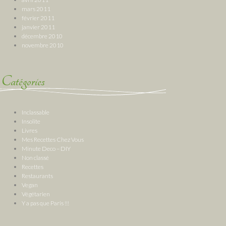
mars 2011
février 2011
janvier 2011
décembre 2010
novembre 2010
Catégories
Inclassable
Insolite
Livres
Mes Recettes Chez Vous
Minute Deco – DIY
Non classé
Recettes
Restaurants
Vegan
Végétarien
Y a pas que Paris !!!