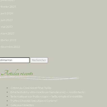
février 2025
avril 2024
juin 2023
mai 2023
mars 2023
février 2023
décembre 2022
chercher :
Articles récents
Crème au Chocolat et Fève Tonka
Brioche Butchy ultra moelleuse (sans beurre) — recette facile
Tarte rustique aux fruits rouges — belle, simple et irrésistible
Truffes Chocolat Spéculoos et Caramel
Cake aux Noisettes