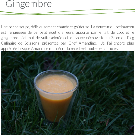
Gingembre
Une bonne soupe, délicieusement chaude et goûteuse. La douceur du potimarron
est réhaussée de ce petit goût d’ailleurs apporté par le lait de coco et le
gingembre. J’ai tout de suite adorée cette soupe découverte au Salon du Blog
Culinaire de Soissons présentée par Chef Amandine. Je l’ai encore plus
appréciée lorsque Amandine m’a décrit la recette et toute ses astuces.