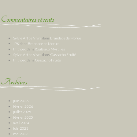
Commentaires récents
Sylvie Art de Vivre
dans
Brandade de Morue
JPK
dans
Brandade de Morue
thithoad
dans
Roulé aux Myrtilles
Sylvie Art de Vivre
dans
Gaspacho Fruité
thithoad
dans
Gaspacho Fruité
Archives
juin 2026
février 2026
juillet 2025
février 2025
avril 2024
juin 2023
mai 2023