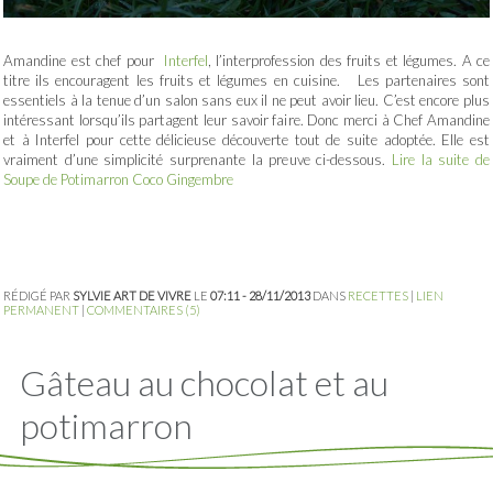
Amandine est chef pour
Interfel
, l’interprofession des fruits et légumes. A ce
titre ils encouragent les fruits et légumes en cuisine. Les partenaires sont
essentiels à la tenue d’un salon sans eux il ne peut avoir lieu. C’est encore plus
intéressant lorsqu’ils partagent leur savoir faire. Donc merci à Chef Amandine
et à Interfel pour cette délicieuse découverte tout de suite adoptée. Elle est
vraiment d’une simplicité surprenante la preuve ci-dessous.
Lire la suite de
Soupe de Potimarron Coco Gingembre
RÉDIGÉ PAR
SYLVIE ART DE VIVRE
LE
07:11 - 28/11/2013
DANS
RECETTES
|
LIEN
PERMANENT
|
COMMENTAIRES (5)
Gâteau au chocolat et au
potimarron